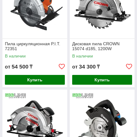
Пила циркуляционная P.I.T.
Дисковая пила CROWN
72351
15074 d185, 1200W
В наличии
В наличии
54 500
34 300
от
₸
от
₸
Купить
Купить