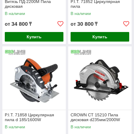
Витязь ПД-2200М Пила
P.I.T. 71852 Циркулярная
дисковая
пила
В наличии
В наличии
34 800
30 800
от
₸
от
₸
Купить
Купить
P.I.T. 71858 Циркулярная
CROWN СТ 15210 Пила
пила d 185/1600W
дисковая d235мм/2000W
В наличии
В наличии