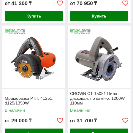
41 200
70 950
от
₸
от
₸
Купить
Купить
CROWN СТ 15081 Пила
Мраморезка P.I.T. 41251,
дисковая, по камню, 1200W,
d125/1350W
110мм
В наличии
В наличии
29 000
31 700
от
₸
от
₸