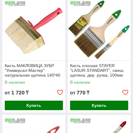
Кисть МАКЛОВИЦА ЗУБР
Кисть плоская STAYER
"Универсал-Мастер"
"LASUR-STANDART", смеш.
натуральная щитина 140*40
щетина, дер. ручка, 100мм
(12)
В наличии
В наличии
1 720
770
от
₸
от
₸
Купить
Купить