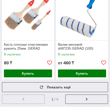
Кисть плоская пластиковая
Валик меховой
рукоять 25мм. GERAD
d48*235.GERAD (100)
В наличии
В наличии
80
460
₸
от
₸
Купить
Купить
Показать ещё
1
/ 6