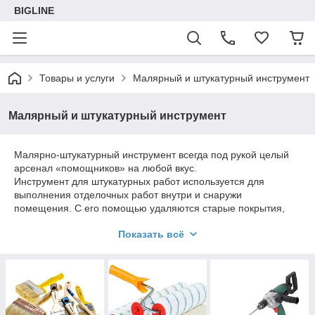
BIGLINE
Товары и услуги
Малярный и штукатурный инструмент
Малярный и штукатурный инструмент
Малярно-штукатурный инструмент всегда под рукой целый
арсенал «помощников» на любой вкус.
Инструмент для штукатурных работ используется для
выполнения отделочных работ внутри и снаружи
помещения. С его помощью удаляются старые покрытия,
выполняется шпаклевание, затирка и окраска стен, пола и
Показать всё
потолков. Малярный инструмент необходим для придания
ремонту завершенного вида.
Кисть – всем известный и незаменимый инструмент для
нанесения краски, лака и побелки на различные
поверхности. Обычная кисть представляет собой рукоять
(деревянную или пластиковую), на конце которой бандажом