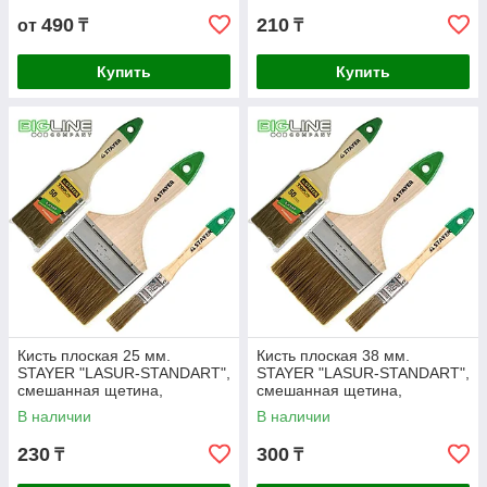
490
210
от
₸
₸
Купить
Купить
Кисть плоская 25 мм.
Кисть плоская 38 мм.
STAYER "LASUR-STANDART",
STAYER "LASUR-STANDART",
смешанная щетина,
смешанная щетина,
деревянная ручка.
деревянная ручка.
В наличии
В наличии
230
300
₸
₸