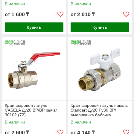
В наличии
В наличии
1 600
2 010
от
₸
от
₸
Купить
Купить
Кран шаровой латунь
Кран шаровой латунь никель
CASELA Ду20 ВР/ВР рычаг
Standart Ду20 Ру30 ВР/
30102 (72)
американка бабочка
Aquasfera
В наличии
В наличии
2 600
4 140
от
₸
от
₸