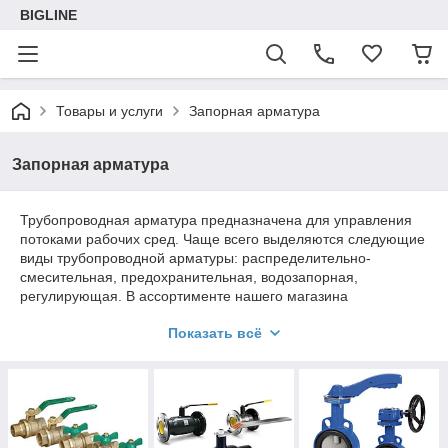
BIGLINE
Товары и услуги
Запорная арматура
Запорная арматура
Трубопроводная арматура предназначена для управления
потоками рабочих сред. Чаще всего выделяются следующие
виды трубопроводной арматуры: распределительно-
смесительная, предохранительная, водозапорная,
регулирующая. В ассортименте нашего магазина
представлен полный перечень трубопроводной арматуры от
Показать всё
ведущих производителей в данной области.
На этой странице каталога вы можете выбрать всевозможное
оборудование, относящееся к категории Запорная арматура
и электроприводы. У нас есть надежные задвижки, краны,
клапаны, а также электроприводы, запчасти, редукторы для
запорной арматуры