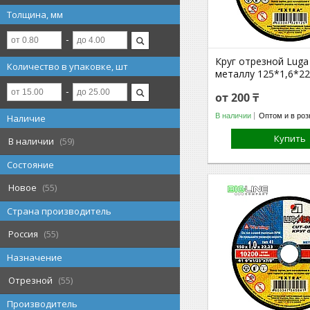
Толщина, мм
Круг отрезной Luga 
Количество в упаковке, шт
металлу 125*1,6*22
от 200 ₸
В наличии
Оптом и в роз
Наличие
Купить
В наличии
59
Состояние
Новое
55
Страна производитель
Россия
55
Назначение
Отрезной
55
Производитель