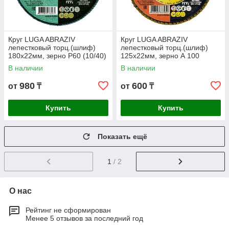
Круг LUGA ABRAZIV
Круг LUGA ABRAZIV
лепестковый торц.(шлиф)
лепестковый торц.(шлиф)
180х22мм, зерно Р60 (10/40)
125х22мм, зерно А 100
В наличии
В наличии
980
600
от
₸
от
₸
Купить
Купить
Показать ещё
1
/ 2
О нас
Рейтинг не сформирован
Менее 5 отзывов за последний год