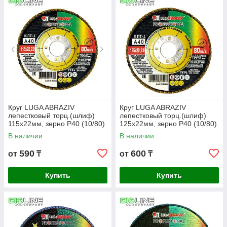
пластика и так далее. Среди среднестатистических
потребителей именно этот вид кругов является наиболее
популярным.
Круг LUGA ABRAZIV
Круг LUGA ABRAZIV
лепестковый торц.(шлиф)
лепестковый торц.(шлиф)
115х22мм, зерно Р40 (10/80)
125х22мм, зерно Р40 (10/80)
В наличии
В наличии
590
600
от
₸
от
₸
Купить
Купить