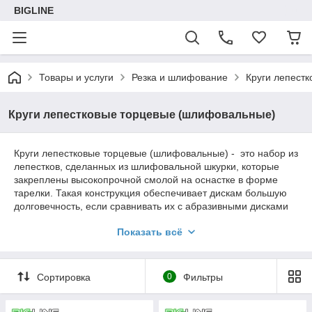
BIGLINE
Товары и услуги
Резка и шлифование
Круги лепест
Круги лепестковые торцевые (шлифовальные)
Круги лепестковые торцевые (шлифовальные) - это набор из
лепестков, сделанных из шлифовальной шкурки, которые
закреплены высокопрочной смолой на оснастке в форме
тарелки. Такая конструкция обеспечивает дискам большую
долговечность, если сравнивать их с абразивными дисками
из волокна. Кроме того, они также обеспечивают на порядок
Показать всё
более высокую производительность во время шлифования
любых поверхностей. В первую очередь
лепестковый
круг
торцевой предназначается для обработки наиболее
труднодоступных мест, плоского и торцевого шлифования
Сортировка
0
Фильтры
различных деталей. Подходят
торцевые круги
для
обработки металлов, древесины разных пород, камня,