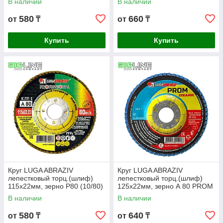
В наличии
В наличии
580
660
от
₸
от
₸
Купить
Купить
Круг LUGA ABRAZIV
Круг LUGA ABRAZIV
лепестковый торц.(шлиф)
лепестковый торц.(шлиф)
115х22мм, зерно Р80 (10/80)
125х22мм, зерно А 80 PROM
CERAMIC (10/80)
В наличии
В наличии
580
640
от
₸
от
₸