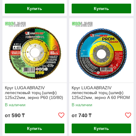
Купить
Купить
Круг LUGA ABRAZIV
Круг LUGA ABRAZIV
лепестковый торц.(шлиф)
лепестковый торц.(шлиф)
125х22мм, зерно Р60 (10/80)
125х22мм, зерно А 60 PROM
CERAMIC (10/80)
В наличии
В наличии
590
740
от
₸
от
₸
Купить
Купить