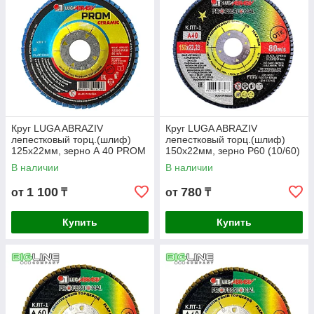
Круг LUGA ABRAZIV
Круг LUGA ABRAZIV
лепестковый торц.(шлиф)
лепестковый торц.(шлиф)
125х22мм, зерно А 40 PROM
150х22мм, зерно Р60 (10/60)
CERAMIC (10/80)
В наличии
В наличии
1 100
780
от
₸
от
₸
Купить
Купить