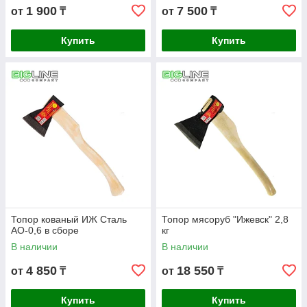
1 900
7 500
от
₸
от
₸
Купить
Купить
Топор кованый ИЖ Сталь
Топор мясоруб "Ижевск" 2,8
АО-0,6 в сборе
кг
В наличии
В наличии
4 850
18 550
от
₸
от
₸
Купить
Купить