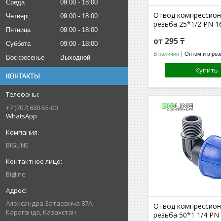
Среда
09:00
18:00
Отвод компрессион
Четверг
09:00
18:00
резьба 25*1/2 PN 1
Пятница
09:00
18:00
от 295 ₸
Суббота
09:00
18:00
В наличии
Оптом и в роз
Воскресенье
Выходной
Купить
КОНТАКТЫ
+7 (707) 680-55-00
WhatsApp
BIGLINE
Bigline
Александра Затаевича 87А,
Отвод компрессион
Караганда, Казахстан
резьба 50*1 1/4 PN