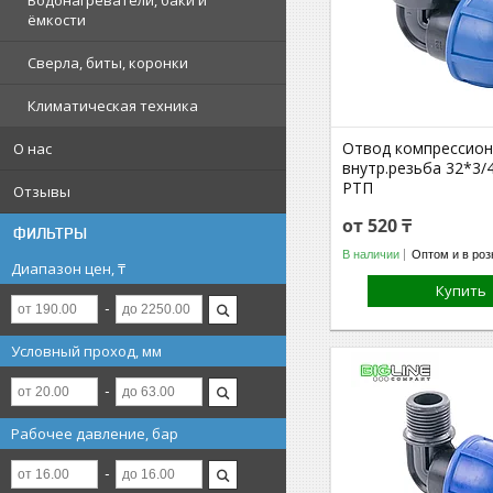
Водонагреватели, баки и
ёмкости
Сверла, биты, коронки
Климатическая техника
Отвод компрессио
О нас
внутр.резьба 32*3/
РТП
Отзывы
от 520 ₸
ФИЛЬТРЫ
В наличии
Оптом и в роз
Диапазон цен, ₸
Купить
Условный проход, мм
Рабочее давление, бар