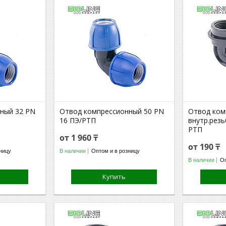
ный 32 PN
Отвод компрессионный 50 PN
Отвод ком
16 ПЭ/РТП
внутр.резь
РТП
от 1 960 ₸
от 190 ₸
ницу
В наличии
Оптом и в розницу
В наличии
Оп
Купить