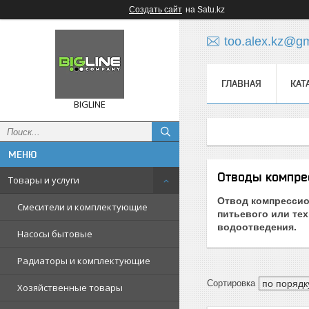
Создать сайт
на Satu.kz
too.alex.kz@g
ГЛАВНАЯ
КАТ
BIGLINE
Отводы компре
Товары и услуги
Отвод компрессио
Смесители и комплектующие
питьевого или тех
водоотведения.
Насосы бытовые
Радиаторы и комплектующие
Хозяйственные товары