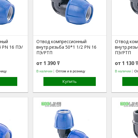
нный
Отвод компрессионный
Отвод ком
4 PN 16 ПЭ/
внутр.резьба 50*1 1/2 PN 16
внутр.резь
ПЭ/РТП
ПЭ/РТП
от 1 390 ₸
от 1 130 
ницу
В наличии
Оптом и в розницу
В наличии
Оп
Купить