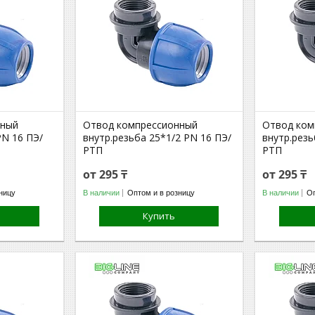
нный
Отвод компрессионный
Отвод ком
PN 16 ПЭ/
внутр.резьба 25*1/2 PN 16 ПЭ/
внутр.резь
РТП
РТП
от 295 ₸
от 295 ₸
ницу
В наличии
Оптом и в розницу
В наличии
Оп
Купить