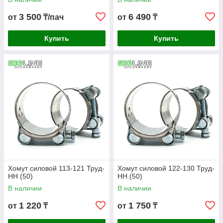
3 500
6 490
от
₸/пач
от
₸
Купить
Купить
Хомут силовой 113-121 Труд-
Хомут силовой 122-130 Труд-
НН (50)
НН (50)
В наличии
В наличии
1 220
1 750
от
₸
от
₸