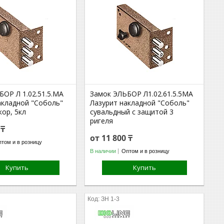
БОР Л 1.02.51.5.МА
Замок ЭЛЬБОР Л1.02.61.5.5МА
акладной "Соболь"
Лазурит накладной "Соболь"
кор, 5кл
сувальдный с защитой 3
ригеля
 ₸
от 11 800 ₸
том и в розницу
В наличии
Оптом и в розницу
Купить
Купить
ЗН 1-3