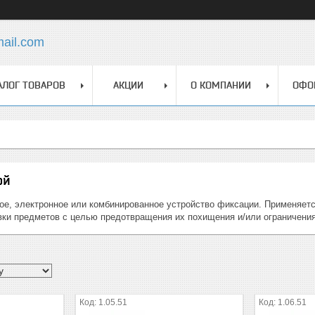
mail.com
АЛОГ ТОВАРОВ
АКЦИИ
О КОМПАНИИ
ОФО
ой
е, электронное или комбинированное устройство фиксации. Применяется 
вки предметов с целью предотвращения их похищения и/или ограничения
1.05.51
1.06.51