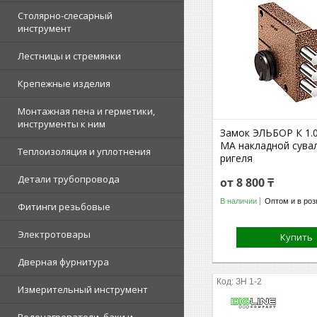
Столярно-слесарный
инструмент
Лестницы и стремянки
Крепежные изделия
Монтажная пена и герметики,
инструменты к ним
Замок ЭЛЬБОР К 1.04
МА накладной сува
Теплоизоляция и уплотнения
ригеля
Детали трубопровода
от 8 800 ₸
В наличии
Оптом и в роз
Фитинги резьбовые
Электротовары
Купить
Дверная фурнитура
ЗН 1-2
Измерительный инструмент