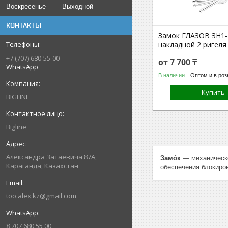
Воскресенье
Выходной
КОНТАКТЫ
Замок ГЛАЗОВ ЗН1-
накладной 2 ригеля
+7 (707) 680-55-00
от 7 700 ₸
WhatsApp
В наличии
Оптом и в роз
Купить
BIGLINE
Bigline
Александра Затаевича 87А,
Замо́к
— механическо
Караганда, Казахстан
обеспечения блокиро
too.alex.kz@gmail.com
8 707 680 55 00