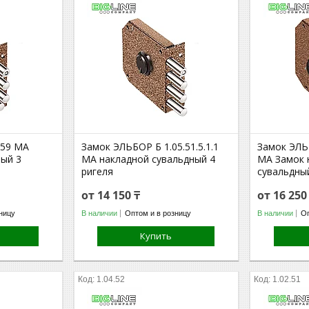
.59 МА
Замок ЭЛЬБОР Б 1.05.51.5.1.1
Замок ЭЛЬБ
ный 3
МА накладной сувальдный 4
МА Замок 
ригеля
сувальдны
от 14 150 ₸
от 16 250
ницу
В наличии
Оптом и в розницу
В наличии
Оп
Купить
1.04.52
1.02.51