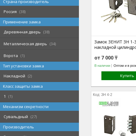
Страна производитель
Россия
38
Применение замка
Деревянная дверь
38
Замок ЗЕНИТ ЗН 1-
Металлическая дверь
34
накладной цилиндр
Ворота
1
от 7 000 ₸
Тип установки замка
В наличии
Оптом и в роз
Купить
Накладной
2
Класс защиты замка
ЗН 4-2
1
1
Механизм секретности
Сувальдный
27
Производитель