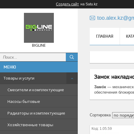
Создать сайт
на Satu.kz
too.alex.kz@g
ГЛАВНАЯ
КАТ
BIGLINE
Замок накладн
Товары и услуги
Замо́к
— механическо
Смесители и комплектующие
обеспечения блокиро
Насосы бытовые
Радиаторы и комплектующие
Хозяйственные товары
1.05.59