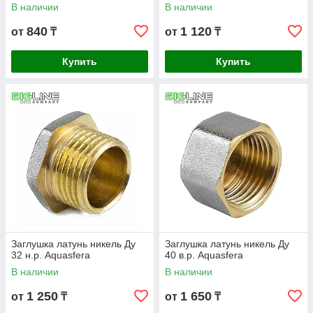
В наличии
В наличии
840
1 120
от
₸
от
₸
Купить
Купить
Заглушка латунь никель Ду
Заглушка латунь никель Ду
32 н.р. Aquasfera
40 в.р. Aquasfera
В наличии
В наличии
1 250
1 650
от
₸
от
₸