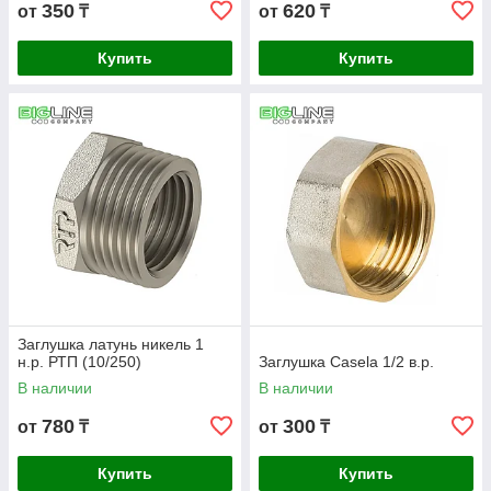
350
620
от
₸
от
₸
Купить
Купить
Заглушка латунь никель 1
н.р. РТП (10/250)
Заглушка Casela 1/2 в.р.
В наличии
В наличии
780
300
от
₸
от
₸
Купить
Купить