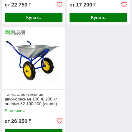
22 750
17 200
от
₸
от
₸
Купить
Купить
Тачка строительная
двухколёсная 100 л, 200 кг,
пневмо 32.100.200 (синяя)
В наличии
26 250
от
₸