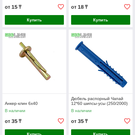
15
18
от
₸
от
₸
Купить
Купить
Дюбель распорный Чапай
Анкер-клин 6х40
12*60 шипсы-усы (250/2000)
В наличии
В наличии
35
35
от
₸
от
₸
Купить
Купить