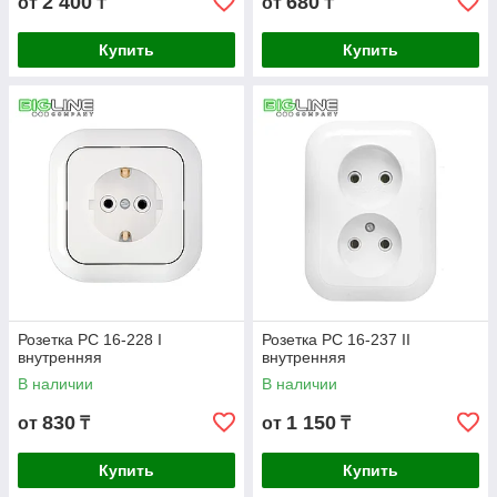
2 400
680
от
₸
от
₸
Купить
Купить
Розетка РС 16-228 I
Розетка РС 16-237 II
внутренняя
внутренняя
В наличии
В наличии
830
1 150
от
₸
от
₸
Купить
Купить