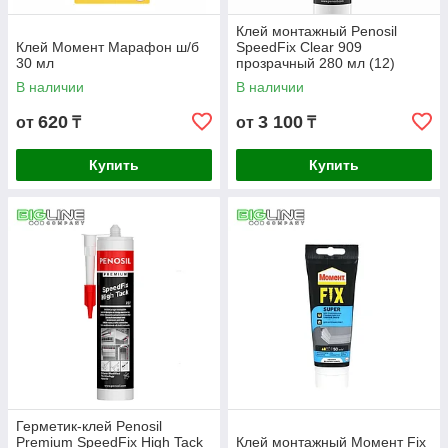
Клей монтажный Penosil
Клей Момент Марафон ш/б
SpeedFix Clear 909
30 мл
прозрачный 280 мл (12)
В наличии
В наличии
620
3 100
от
₸
от
₸
Купить
Купить
Герметик-клей Penosil
Premium SpeedFix High Tack
Клей монтажный Момент Fix