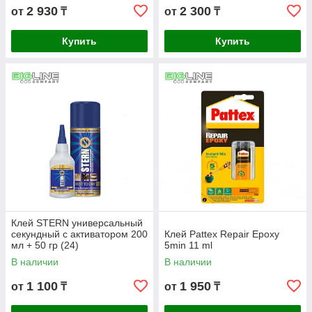
2 930
2 300
от
₸
от
₸
Купить
Купить
Клей STERN универсальный
секундный с активатором 200
Клей Pattex Repair Epoxy
мл + 50 гр (24)
5min 11 ml
В наличии
В наличии
1 100
1 950
от
₸
от
₸