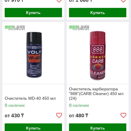
970
1 080
от
₸
от
₸
Купить
Купить
Очиститель карбюратора
"888"(CARB Cleaner) 450 мл
Очиститель WD-40 450 мл
(24)
В наличии
В наличии
430
480
от
₸
от
₸
Купить
Купить