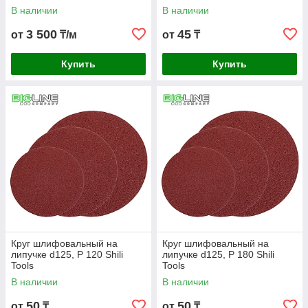
В наличии
В наличии
3 500
45
от
₸/м
от
₸
Купить
Купить
Круг шлифовальный на
Круг шлифовальный на
липучке d125, P 120 Shili
липучке d125, P 180 Shili
Tools
Tools
В наличии
В наличии
50
50
от
₸
от
₸