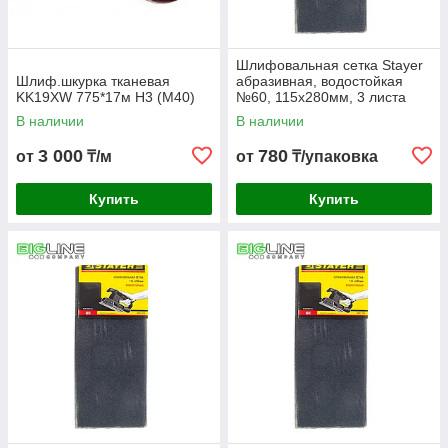
Шлифовальная сетка Stayer
Шлиф.шкурка тканевая
абразивная, водостойкая
KK19XW 775*17м Н3 (М40)
№60, 115х280мм, 3 листа
(10)
В наличии
В наличии
3 000
780
от
₸/м
от
₸/упаковка
Купить
Купить