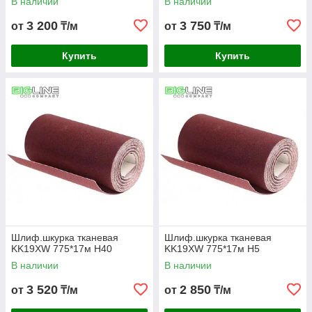
В наличии
В наличии
3 200
3 750
от
₸/м
от
₸/м
Купить
Купить
Шлиф.шкурка тканевая
Шлиф.шкурка тканевая
KK19XW 775*17м H40
KK19XW 775*17м H5
В наличии
В наличии
3 520
2 850
от
₸/м
от
₸/м