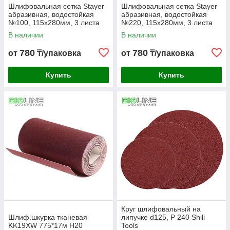
Шлифовальная сетка Stayer
Шлифовальная сетка Stayer
абразивная, водостойкая
абразивная, водостойкая
№100, 115х280мм, 3 листа
№220, 115х280мм, 3 листа
(10)
(10)
В наличии
В наличии
780
780
от
₸/упаковка
от
₸/упаковка
Купить
Купить
Круг шлифовальный на
Шлиф.шкурка тканевая
липучке d125, P 240 Shili
KK19XW 775*17м H20
Tools