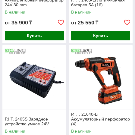
Аккумуляторный перфоратор
P.I.T. 2405-Li Литий-ионная
24V 30 mm
батарея 5А (16)
В наличии
В наличии
35 900
25 550
от
₸
от
₸
Купить
Купить
P.I.T. 21640-Li
P.I.T. 2405S Зарядное
Аккумуляторный перфоратор
устройство умное 24V
(4)
В наличии
В наличии