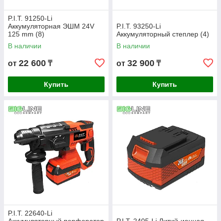
P.I.T. 91250-Li
Аккумуляторная ЭШМ 24V
P.I.T. 93250-Li
125 mm (8)
Аккумуляторный степлер (4)
В наличии
В наличии
22 600
32 900
от
₸
от
₸
Купить
Купить
P.I.T. 22640-Li