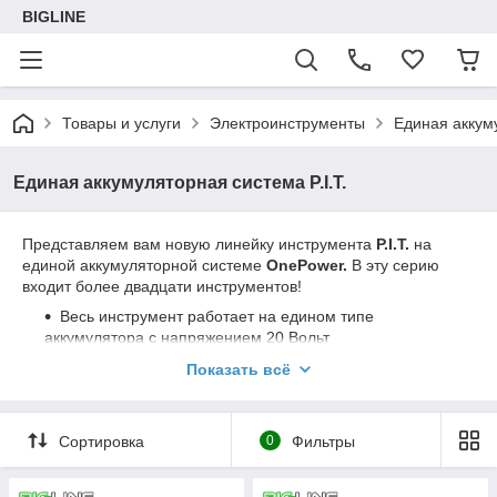
BIGLINE
Товары и услуги
Электроинструменты
Единая аккуму
Единая аккумуляторная система P.I.T.
Представляем вам новую линейку инструмента
P.I.T.
на
единой аккумуляторной системе
OnePower.
В эту серию
входит более двадцати инструментов!
Весь инструмент работает на едином типе
аккумулятора с напряжением 20 Вольт
Независимо от моделей, вы можете подобрать к
Показать всё
инструменту аккумуляторы на 2, 3 и 4 ампер часа.
Зарядное устройство также универсально.
Аккумуляторы семейства
OnePower
оснащены
Сортировка
0
Фильтры
интеллектуальной системой управления. Она
защищает аккумуляторы от перегрева, перегрузки,