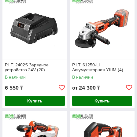
саморазряда и низкого заряда.
P.I.T. 2402S Зарядное
P.I.T. 61250-Li
устройство 24V (20)
Аккумуляторная УШМ (4)
В наличии
В наличии
6 550
24 300
₸
от
₸
Купить
Купить