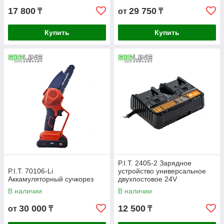
17 800
29 750
₸
от
₸
Купить
Купить
P.I.T. 2405-2 Зарядное
P.I.T. 70106-Li
устройство универсальное
Аккамуляторный сучкорез
двухпостовое 24V
В наличии
В наличии
30 000
12 500
от
₸
₸