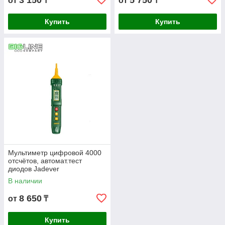
3 150
5 750
от
₸
от
₸
Купить
Купить
Мультиметр цифровой 4000
отсчётов, автомат.тест
диодов Jadever
В наличии
8 650
от
₸
Купить