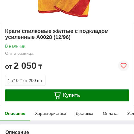
Краги спилковые жёлтые с подкладом
усиленные А0028 (12/96)
В наличии
Опт и розница
2 050
от
₸
1 710 ₸
от 200 шт.
Купить
Описание
Характеристики
Доставка
Оплата
Усл
Описание