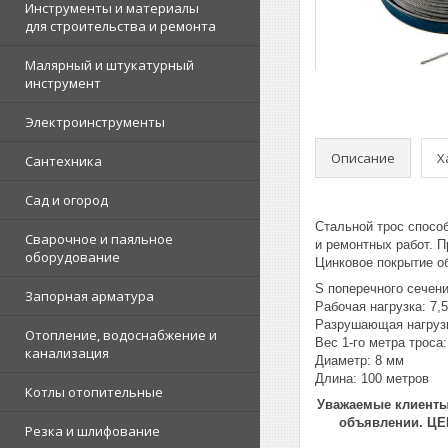
Инструменты и материалы
для строительства и ремонта
Малярный и штукатурный
инструмент
Электроинструменты
Описание
Х
Сантехника
Сад и огород
Стальной трос спосо
Сварочное и паяльное
и ремонтных работ. П
оборудование
Цинковое покрытие о
S поперечного сечени
Запорная арматура
Рабочая нагрузка: 7,
Разрушающая нагрузк
Отопление, водоснабжение и
Вес 1-го метра троса:
канализация
Диаметр: 8 мм
Длина: 100 метров
Котлы отопительные
Уважаемые клиенты!
объявлении. Ц
Резка и шлифование