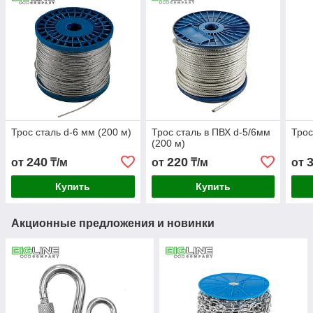
Трос сталь d-6 мм (200 м)
Трос сталь в ПВХ d-5/6мм
Трос
(200 м)
240
220
от
₸/м
от
₸/м
от
Купить
Купить
Акционные предложения и новинки