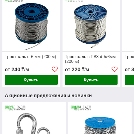
Трос сталь d-6 мм (200 м)
Трос сталь в ПВХ d-5/6мм
Трос
(200 м)
240
220
от
₸/м
от
₸/м
от
Купить
Купить
Акционные предложения и новинки