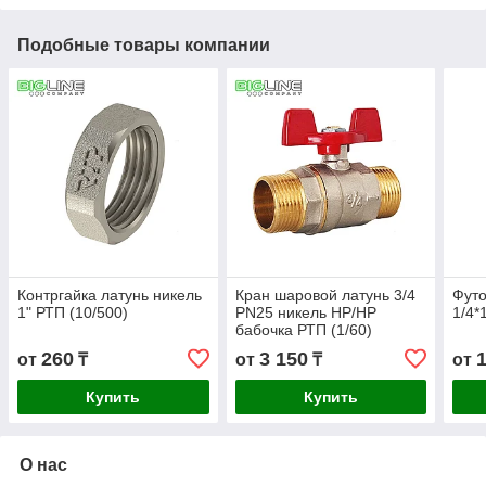
Подобные товары компании
Контргайка латунь никель
Кран шаровой латунь 3/4
Футо
1" РТП (10/500)
PN25 никель НР/НР
1/4*
бабочка РТП (1/60)
260
3 150
от
₸
от
₸
от
Купить
Купить
О нас