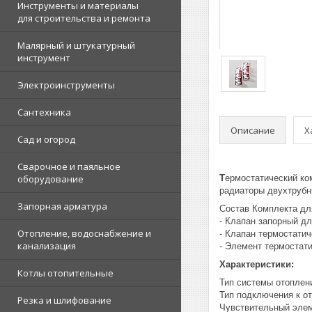
Инструменты и материалы
для строительства и ремонта
Малярный и штукатурный
инструмент
Электроинструменты
Сантехника
Описание
Х
Сад и огород
Сварочное и паяльное
оборудование
Т
ермостатический ко
радиаторы двухтрубн
Запорная арматура
Состав Комплекта для
- Клапан запорный дл
Отопление, водоснабжение и
- Клапан термостатич
канализация
- Элемент термостати
Характеристики:
Котлы отопительные
Тип системы отоплен
Тип подключения к о
Резка и шлифование
Чувствительный элем