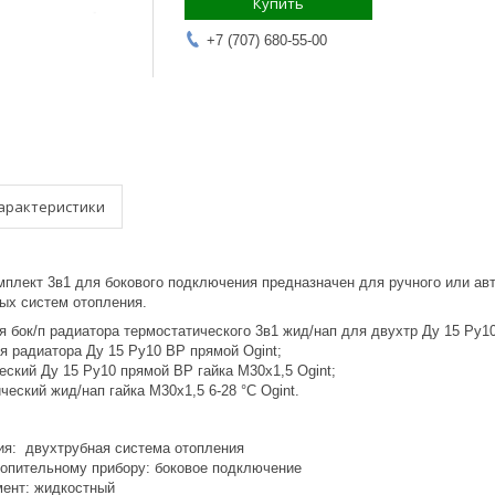
Купить
+7 (707) 680-55-00
арактеристики
мплект 3в1 для бокового подключения предназначен для ручного или ав
ых систем отопления.
 бок/п радиатора термостатического 3в1 жид/нап для двухтр Ду 15 Ру10 
я радиатора Ду 15 Ру10 ВР прямой Ogint;
еский Ду 15 Ру10 прямой ВР гайка М30х1,5 Ogint;
ческий жид/нап гайка М30х1,5 6-28 °С Ogint.
ия: двухтрубная система отопления
топительному прибору: боковое подключение
ент: жидкостный