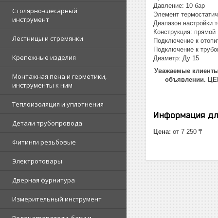
Давление: 10 бар
Столярно-слесарный
Элемент термостатич
инструмент
Диапазон настройки т
Конструкция: прямой
Лестницы и стремянки
Подключение к отопи
Подключение к трубо
Крепежные изделия
Диаметр: Ду 15
Уважаемые клиенты!
Монтажная пена и герметики,
объявлении. Ц
инструменты к ним
Теплоизоляция и уплотнения
Информация дл
Детали трубопровода
Цена:
от 7 250 ₸
Фитинги резьбовые
Электротовары
Дверная фурнитура
Измерительный инструмент