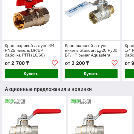
Кран шаровой латунь 3/4
Кран шаровой латунь
Кран
PN25 никель ВР/ВР
никель Standart Ду20 Ру30
1/4 
бабочка РТП (10/60)
ВР/НР рычаг Aquasfera
бабо
2 700
3 200
от
₸
от
₸
от
Купить
Купить
Акционные предложения и новинки