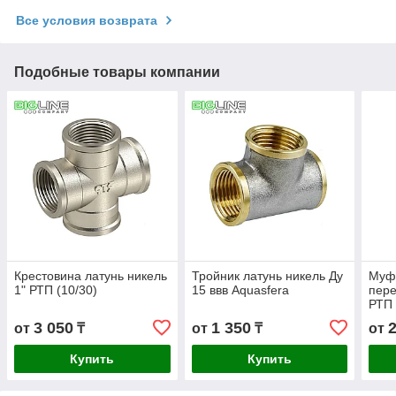
Все условия возврата
Подобные товары компании
Крестовина латунь никель
Тройник латунь никель Ду
Муфт
1" РТП (10/30)
15 ввв Aquasfera
пере
РТП 
3 050
1 350
от
₸
от
₸
от
Купить
Купить