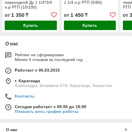
переходной Ду 1 1/4*3/4
1 1/4 н.р РТП (5/80)
пере
н.р РТП (10/100)
РТП 
1 350
1 450
от
₸
от
₸
от
Купить
Купить
О нас
Рейтинг не сформирован
Менее 5 отзывов за последний год
Работает с 06.03.2015
г. Караганда
Александра Затаевича 87А, Караганда, Казахстан
Контакты
Сегодня работает с 09:00 до 18:00
Показать весь график работы
О нас