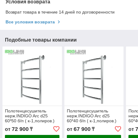
Условия возврата
Возврат товара в течение 14 дней по договоренности
Все условия возврата
Подобные товары компании
Полотенцесушитель
Полотенцесушитель
Пол
нерж.INDIGO Arc d25
нерж.INDIGO Arc d25
нерж
60*50 б/п ( к-1,полиров.)
60*40 б/п ( к-1,полиров.)
60*4
72 900
67 900
от
₸
от
₸
от