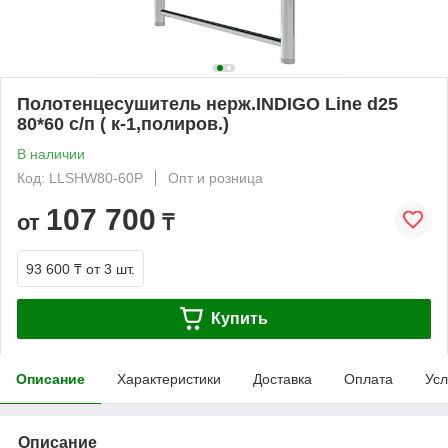
Полотенцесушитель нерж.INDIGO Line d25
80*60 с/п ( к-1,полиров.)
В наличии
Код: LLSHW80-60P
Опт и розница
107 700
от
₸
93 600 ₸
от 3 шт.
Купить
Описание
Характеристики
Доставка
Оплата
Усл
Описание