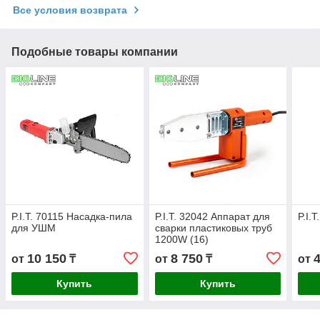
Все условия возврата
Подобные товары компании
P.I.T. 70115 Насадка-пила
P.I.T. 32042 Аппарат для
P.I.
для УШМ
сварки пластиковых труб
1200W (16)
10 150
8 750
от
₸
от
₸
от
Купить
Купить