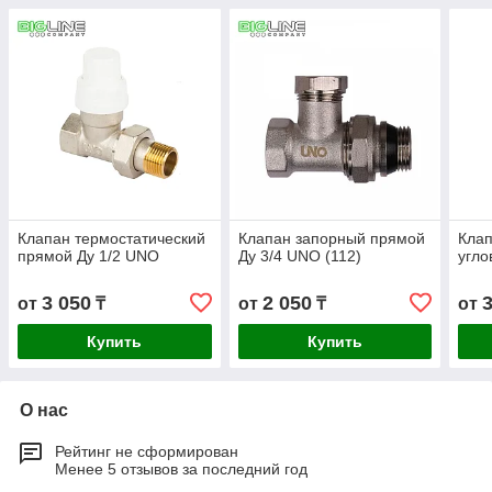
Клапан термостатический
Клапан запорный прямой
Клап
прямой Ду 1/2 UNO
Ду 3/4 UNO (112)
угло
3 050
2 050
от
₸
от
₸
от
Купить
Купить
О нас
Рейтинг не сформирован
Менее 5 отзывов за последний год