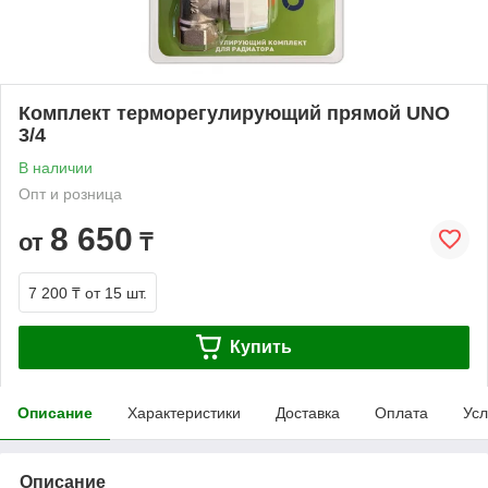
Комплект терморегулирующий прямой UNO
3/4
В наличии
Опт и розница
8 650
от
₸
7 200 ₸
от 15 шт.
Купить
Описание
Характеристики
Доставка
Оплата
Усл
Описание