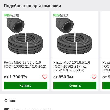
Подобные товары компании
Рукав МБС 27*36,5-1,6
Рукав МБС 10*18,5-1,6
Рука
ГОСТ 10362-217 (10-10,2)
ГОСТ 10362-217 Г/Д
ГОСТ
РУБИКОН -3 (50 м)
РУБИ
1 700
850
от
₸/м
от
₸/м
от
Купить
Купить
О нас