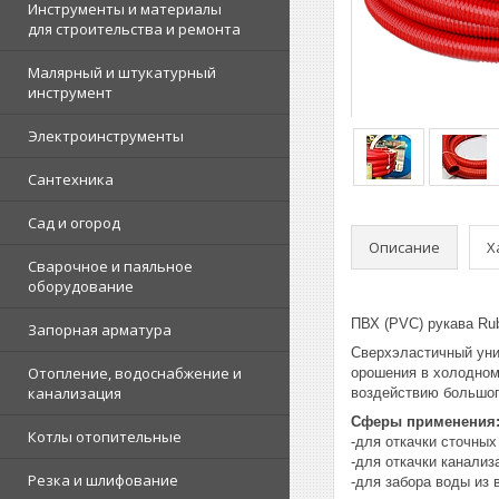
Инструменты и материалы
для строительства и ремонта
Малярный и штукатурный
инструмент
Электроинструменты
Сантехника
Сад и огород
Описание
Х
Сварочное и паяльное
оборудование
ПВХ (PVC) рукава Ru
Запорная арматура
Сверхэластичный уни
Отопление, водоснабжение и
орошения в холодном
канализация
воздействию большог
Сферы применения
Котлы отопительные
-для откачки сточных
-для откачки канализ
Резка и шлифование
-для забора воды из