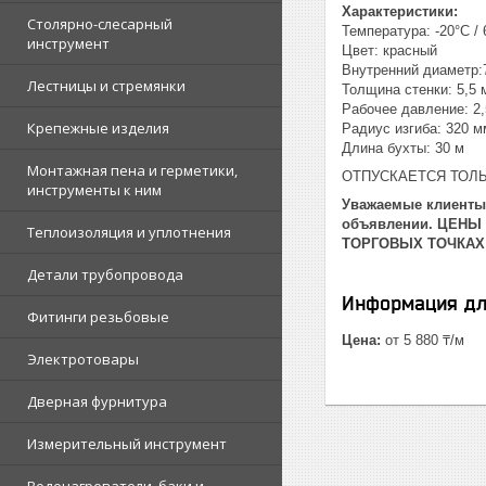
Характеристики:
Столярно-слесарный
Температура: -20°C / 
инструмент
Цвет: красный
Внутренний диаметр:
Лестницы и стремянки
Толщина стенки: 5,5 
Рабочее давление: 2,
Крепежные изделия
Радиус изгиба: 320 м
Длина бухты: 30 м
Монтажная пена и герметики,
ОТПУСКАЕТСЯ ТОЛЬ
инструменты к ним
Уважаемые клиенты!
объявлении. ЦЕНЫ
Теплоизоляция и уплотнения
ТОРГОВЫХ ТОЧКАХ
Детали трубопровода
Информация дл
Фитинги резьбовые
Цена:
от 5 880 ₸/м
Электротовары
Дверная фурнитура
Измерительный инструмент