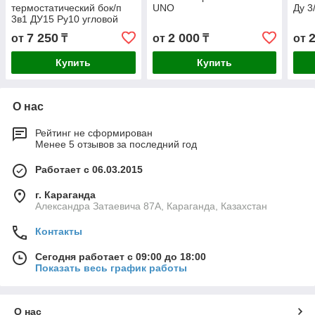
термостатический бок/п
UNO
Ду 3
3в1 ДУ15 Ру10 угловой
жид/нап М30*1,5 6-28С
7 250
2 000
от
₸
от
₸
от
Ogint (24)
Купить
Купить
О нас
Рейтинг не сформирован
Менее 5 отзывов за последний год
Работает с 06.03.2015
г. Караганда
Александра Затаевича 87А, Караганда, Казахстан
Контакты
Сегодня работает с 09:00 до 18:00
Показать весь график работы
О нас