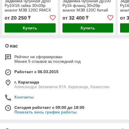
Задвижка чугунная Ду50
Задвижка чугунная Ду100
Задв
Ру10/16 гайка 30ч39р
Ру16 фланц 30ч39р
Ру1
аналог МЗВ 120С RMCX
аналог МЗВ 120С Китай
ана
20 250
32 400
от
₸
от
₸
от
Купить
Купить
О нас
Рейтинг не сформирован
Менее 5 отзывов за последний год
Работает с 06.03.2015
г. Караганда
Александра Затаевича 87А, Караганда, Казахстан
Контакты
Сегодня работает с 09:00 до 18:00
Показать весь график работы