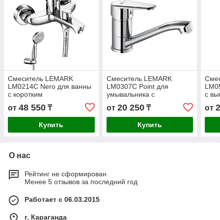
Смеситель LEMARK
Смеситель LEMARK
Сме
LM0214C Nero для ванны
LM0307C Point для
LM05
с коротким
умывальника с
с вы
изливом,дивертор с
поворотным изливом,
изли
48 550
20 250
от
₸
от
₸
от
керамич.пластинами,
хром
хром
Купить
Купить
О нас
Рейтинг не сформирован
Менее 5 отзывов за последний год
Работает с 06.03.2015
г. Караганда