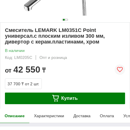
Смеситель LEMARK LM0351C Point
универсал.с плоским изливом 300 мм,
дивертор с керам.пластинами, хром
В наличии
Код: LM0205C
Опт и розница
42 550
от
₸
37 700 ₸
от 2 шт.
Купить
Описание
Характеристики
Доставка
Оплата
Усл