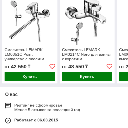
Смеситель LEMARK
Смеситель LEMARK
Сме
LM0351C Point
LM0214C Nero для ванны
LM06
универсал.с плоским
с коротким
выс
изливом 300 мм, дивертор
изливом,дивертор с
изли
42 550
48 550
от
₸
от
₸
от
с керам.пластинами, хром
керамич.пластинами,
хром
Купить
Купить
О нас
Рейтинг не сформирован
Менее 5 отзывов за последний год
Работает с 06.03.2015