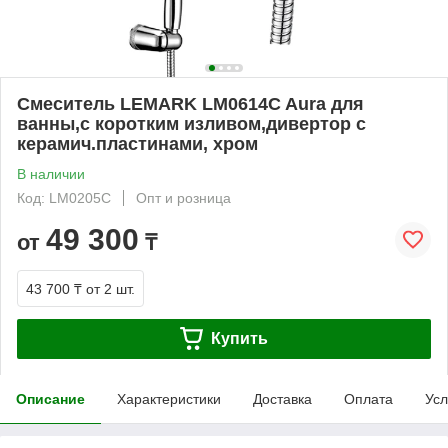
Смеситель LEMARK LM0614C Aura для
ванны,с коротким изливом,дивертор с
керамич.пластинами, хром
В наличии
Код: LM0205C
Опт и розница
49 300
от
₸
43 700 ₸
от 2 шт.
Купить
Описание
Характеристики
Доставка
Оплата
Усл