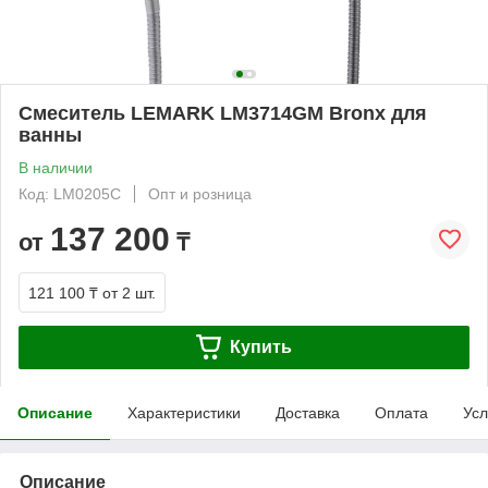
Смеситель LEMARK LM3714GM Bronx для
ванны
В наличии
Код: LM0205C
Опт и розница
137 200
от
₸
121 100 ₸
от 2 шт.
Купить
Описание
Характеристики
Доставка
Оплата
Усл
Описание