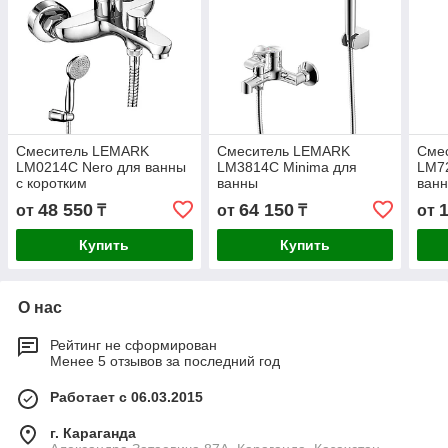
Смеситель LEMARK
Смеситель LEMARK
Сме
LM0214C Nero для ванны
LM3814C Minima для
LM72
с коротким
ванны
ванн
изливом,дивертор с
изли
48 550
64 150
от
₸
от
₸
от
керамич.пластинами,
хром
Купить
Купить
О нас
Рейтинг не сформирован
Менее 5 отзывов за последний год
Работает с 06.03.2015
г. Караганда