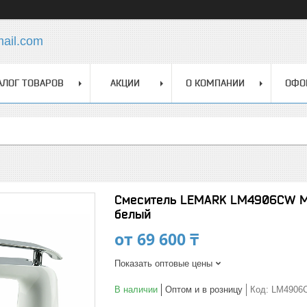
mail.com
АЛОГ ТОВАРОВ
АКЦИИ
О КОМПАНИИ
ОФО
Смеситель LEMARK LM4906CW Me
белый
от
69 600 ₸
Показать оптовые цены
В наличии
Оптом и в розницу
Код:
LM4906