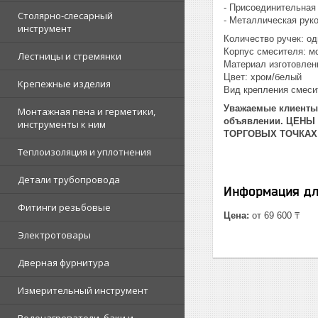
- Присоединительная
Столярно-слесарный
- Металлическая рук
инструмент
Количество ручек: о
Корпус смесителя: м
Лестницы и стремянки
Материал изготовлен
Цвет: хром/белый
Крепежные изделия
Вид крепления смеси
Уважаемые клиенты!
Монтажная пена и герметики,
объявлении. ЦЕНЫ
инструменты к ним
ТОРГОВЫХ ТОЧКАХ
Теплоизоляция и уплотнения
Детали трубопровода
Информация дл
Фитинги резьбовые
Цена:
от 69 600 ₸
Электротовары
Дверная фурнитура
Измерительный инструмент