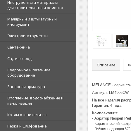
Инструменты и материалы
для строительства и ремонта
Малярный и штукатурный
инструмент
Электроинструменты
Сантехника
Сад и огород
Описание
Х
Сварочное и паяльное
оборудование
MELANGE - серия сме
Запорная арматура
Артикул: LM4906CW
Отопление, водоснабжение и
На все изделия расп
канализация
Гарантия: 4 года
Комплектация:
Котлы отопительные
- Аэратор Neoperl Pe
- Керамический карт
Резка и шлифование
- Гибкая подводка ½”