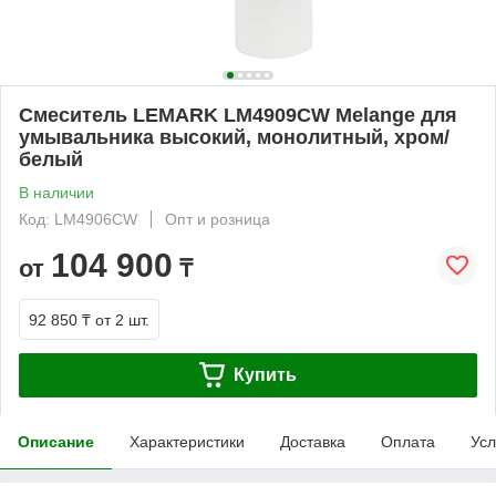
Смеситель LEMARK LM4909CW Melange для
умывальника высокий, монолитный, хром/
белый
В наличии
Код: LM4906CW
Опт и розница
104 900
от
₸
92 850 ₸
от 2 шт.
Купить
Описание
Характеристики
Доставка
Оплата
Усл