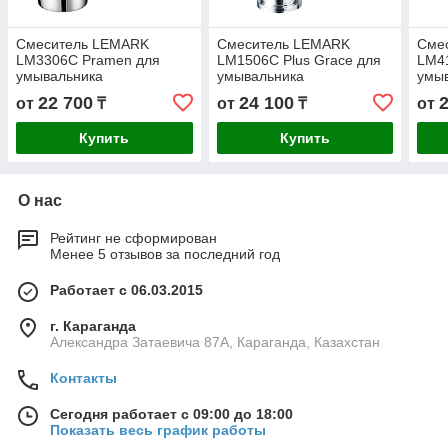
Смеситель LEMARK
Смеситель LEMARK
Сме
LM3306C Pramen для
LM1506C Plus Grace для
LM4
умывальника
умывальника
умы
монолитный, хром
монолитный, хром
моно
22 700
24 100
от
₸
от
₸
от
Купить
Купить
О нас
Рейтинг не сформирован
Менее 5 отзывов за последний год
Работает с 06.03.2015
г. Караганда
Александра Затаевича 87А, Караганда, Казахстан
Контакты
Сегодня работает с 09:00 до 18:00
Показать весь график работы