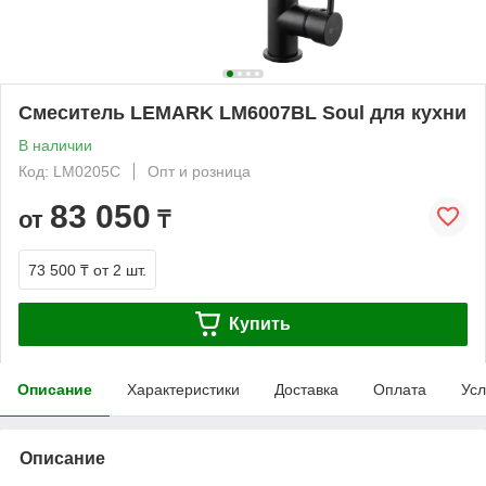
Смеситель LEMARK LM6007BL Soul для кухни
В наличии
Код: LM0205C
Опт и розница
83 050
от
₸
73 500 ₸
от 2 шт.
Купить
Описание
Характеристики
Доставка
Оплата
Усл
Описание