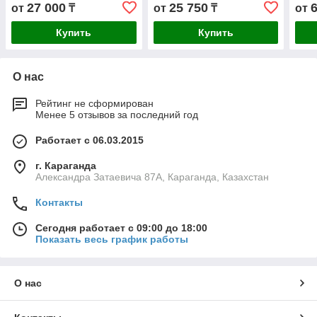
изливом, хром
изливом, хром
изли
27 000
25 750
от
₸
от
₸
от
филь
бел
Купить
Купить
О нас
Рейтинг не сформирован
Менее 5 отзывов за последний год
Работает с 06.03.2015
г. Караганда
Александра Затаевича 87А, Караганда, Казахстан
Контакты
Сегодня работает с 09:00 до 18:00
Показать весь график работы
О нас