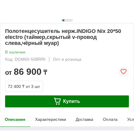
Полотенцесушитель нерж.INDIGO Nix 20*50
electro (таймер,скрытый v-провод
слева,чёрный муар)
В наличии
Код: DGM60-50BRRt
Опт и розница
86 900
от
₸
72 400 ₸
от 3 шт.
Купить
Описание
Характеристики
Доставка
Оплата
Усл