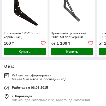
Кронштейн 125*150 пол.
Кронштейн усиленный
Кро
чёрный (40)
200*150 пол.черный
350*
160
1 100
₸
от
₸
от
Купить
Купить
О нас
Рейтинг не сформирован
Менее 5 отзывов за последний год
Работает с 06.03.2015
г. Караганда
Александра Затаевича 87А, Караганда, Казахстан