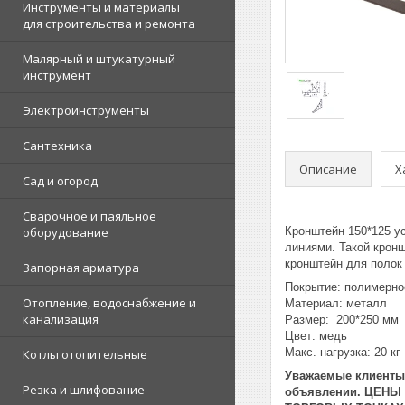
Инструменты и материалы
для строительства и ремонта
Малярный и штукатурный
инструмент
Электроинструменты
Сантехника
Описание
Х
Сад и огород
Сварочное и паяльное
оборудование
Кронштейн 150*125 у
линиями. Такой кронш
кронштейн для полок 
Запорная арматура
Покрытие: полимерно
Отопление, водоснабжение и
Материал: металл
канализация
Размер: 200*250 мм
Цвет: медь
Макс. нагрузка: 20 кг
Котлы отопительные
Уважаемые клиенты!
Резка и шлифование
объявлении. ЦЕНЫ