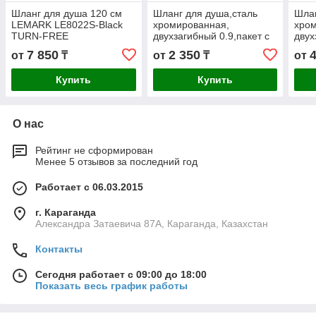
Шланг для душа 120 см
Шланг для душа,сталь
Шлан
LEMARK LE8022S-Black
хромированная,
хро
TURN-FREE
двухзагибный 0.9,пакет с
двух
подвесом LEMARK
м,б
7 850
2 350
от
₸
от
₸
от
LE8027S
LE8
Купить
Купить
О нас
Рейтинг не сформирован
Менее 5 отзывов за последний год
Работает с 06.03.2015
г. Караганда
Александра Затаевича 87А, Караганда, Казахстан
Контакты
Сегодня работает с 09:00 до 18:00
Показать весь график работы