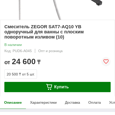
Смеситель ZEGOR SAT7-AQ10 YB
одноручный для ванны с плоским
поворотным изливом (10)
В наличии
Код: PUD6-A045
Опт и розница
24 600
от
₸
20 500 ₸
от 5 шт.
Купить
Описание
Характеристики
Доставка
Оплата
Усл