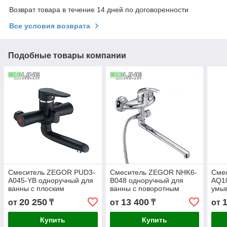
Возврат товара в течение 14 дней по договоренности
Все условия возврата
Подобные товары компании
Смеситель ZEGOR PUD3-
Смеситель ZEGOR NHK6-
Сме
A045-YB одноручный для
B048 одноручный для
AQ1
ванны с плоским
ванны с поворотным
умыв
поворотным изливом,на
плоским изливом 350 мм
моно
20 250
13 400
от
₸
от
₸
от
гайке,черный
Купить
Купить