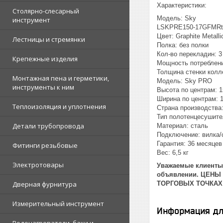
Характеристики:
Столярно-слесарный
Модель: Sky
инструмент
LSKPRE150-17GFMRt
Цвет: Graphite Metalli
Лестницы и стремянки
Полка: без полки
Кол-во перекладин: 3
Крепежные изделия
Мощность потреблени
Толщина стенки колле
Монтажная пена и герметики,
Модель: Sky PRO
инструменты к ним
Высота по центрам: 
Ширина по центрам: 
Теплоизоляция и уплотнения
Страна производства
Тип полотенцесушите
Детали трубопровода
Материал: сталь
Подключение: вилка/
Гарантия: 36 месяцев
Фитинги резьбовые
Вес: 6,5 кг
Электротовары
Уважаемые клиенты!
объявлении. ЦЕНЫ
Дверная фурнитура
ТОРГОВЫХ ТОЧКАХ
Измерительный инструмент
Информация дл