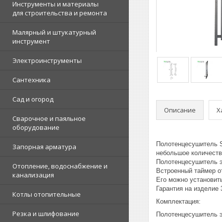
Инструменты и материалы
для строительства и ремонта
Малярный и штукатурный
инструмент
Электроинструменты
Сантехника
Сад и огород
Описание
Х
Сварочное и паяльное
оборудование
Полотенцесушитель S
Запорная арматура
небольшое количеств
Полотенцесушитель э
Отопление, водоснабжение и
Встроенный таймер от
канализация
Его можно установить
Гарантия на изделие 
Котлы отопительные
Комплектация:
Резка и шлифование
Полотенцесушитель эл