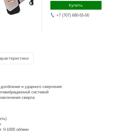
Купить
+7 (707) 680-55-00
арактеристики
 долбления и ударного сверления
антивибрационной системой
 извлечения сверла
еть)
ж
: 0-1000 об/мин