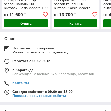
Электровентилятор
Электровентилятор
Элек
осевой канальный
осевой канальный
осев
бытовой Oasis Modern 100
бытовой Oasis Modern
быто
125/140
11 600
13 700
от
₸
от
₸
от
Купить
Купить
О нас
Рейтинг не сформирован
Менее 5 отзывов за последний год
Работает с 06.03.2015
г. Караганда
Александра Затаевича 87А, Караганда, Казахстан
Контакты
Сегодня работает с 09:00 до 18:00
Показать весь график работы