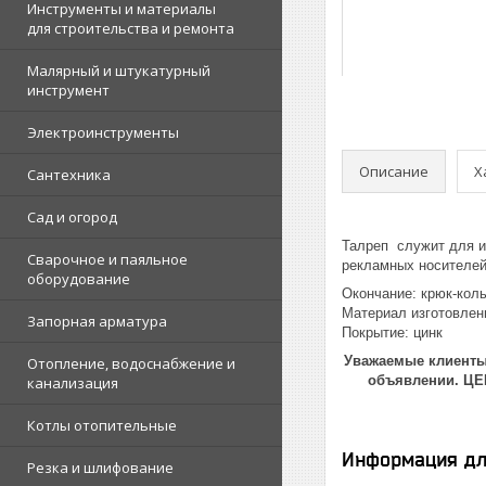
Инструменты и материалы
для строительства и ремонта
Малярный и штукатурный
инструмент
Электроинструменты
Описание
Х
Сантехника
Сад и огород
Талреп служит для и
Сварочное и паяльное
рекламных носителей,
оборудование
Окончание: крюк-кол
Материал изготовлен
Запорная арматура
Покрытие: цинк
Уважаемые клиенты!
Отопление, водоснабжение и
объявлении. Ц
канализация
Котлы отопительные
Информация дл
Резка и шлифование