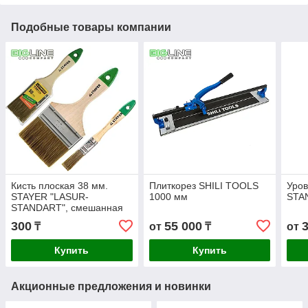
Подобные товары компании
Кисть плоская 38 мм.
Плиткорез SHILI TOOLS
Уро
STAYER "LASUR-
1000 мм
STA
STANDART", смешанная
щетина, деревянная
300
55 000
₸
от
₸
от
ручка.
Купить
Купить
Акционные предложения и новинки